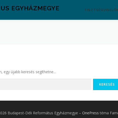
TUS EGYHÁZMEGYE
TISZTSÉGVISELŐ
n, egy újabb keresés segíthetne...
2026 Budapest-Déli Református Egyházmegye
–
OnePress
téma Fame