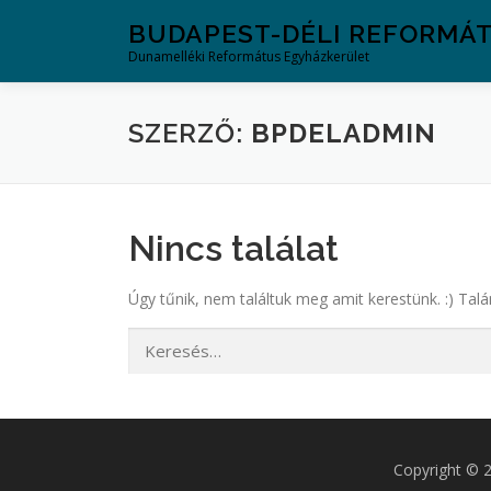
Tovább
BUDAPEST-DÉLI REFORMÁ
a
Dunamelléki Református Egyházkerület
tartalomhoz
SZERZŐ:
BPDELADMIN
Nincs találat
Úgy tűnik, nem találtuk meg amit kerestünk. :) Talá
Keresés:
Copyright © 