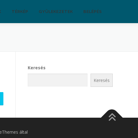
K
TÉRKÉP
GYÜLEKEZETEK
BELÉPÉS
Keresés
Keresés
Themes által